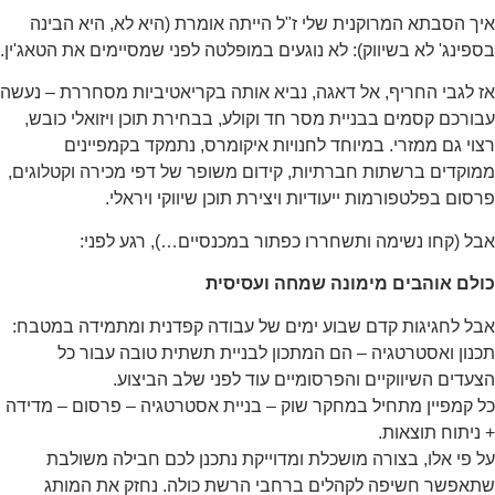
יך הסבתא המרוקנית שלי ז"ל הייתה אומרת (היא לא, היא הבינה
ספינג' לא בשיווק): לא נוגעים במופלטה לפני שמסיימים את הטאג'ין.
ז לגבי החריף, אל דאגה, נביא אותה בקריאטיביות מסחררת – נעשה
בורכם קסמים בבניית מסר חד וקולע, בבחירת תוכן ויזואלי כובש,
צוי גם ממזרי. במיוחד לחנויות איקומרס, נתמקד בקמפיינים
מוקדים ברשתות חברתיות, קידום משופר של דפי מכירה וקטלוגים,
רסום בפלטפורמות ייעודיות ויצירת תוכן שיווקי ויראלי.
בל (קחו נשימה ותשחררו כפתור במכנסיים…), רגע לפני:
ולם אוהבים מימונה שמחה ועסיסית
בל לחגיגות קדם שבוע ימים של עבודה קפדנית ומתמידה במטבח:
כנון ואסטרטגיה – הם המתכון לבניית תשתית טובה עבור כל
צעדים השיווקיים והפרסומיים עוד לפני שלב הביצוע.
ל קמפיין מתחיל במחקר שוק – בניית אסטרטגיה – פרסום – מדידה
 ניתוח תוצאות.
ל פי אלו, בצורה מושכלת ומדוייקת נתכנן לכם חבילה משולבת
תאפשר חשיפה לקהלים ברחבי הרשת כולה. נחזק את המותג