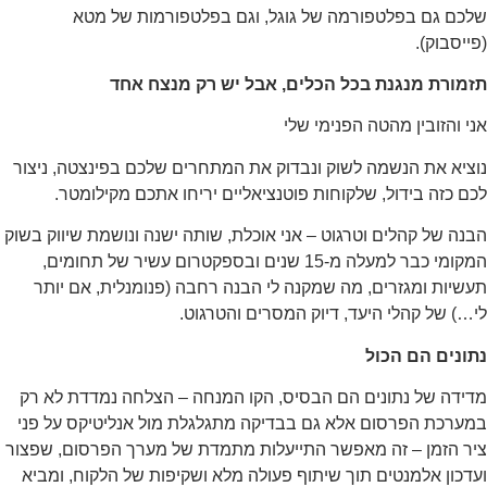
לכם גם בפלטפורמה של גוגל, וגם בפלטפורמות של מטא
פייסבוק).
זמורת מנגנת בכל הכלים, אבל יש רק מנצח אחד
ני והזובין מהטה הפנימי שלי
וציא את הנשמה לשוק ונבדוק את המתחרים שלכם בפינצטה, ניצור
כם כזה בידול, שלקוחות פוטנציאליים יריחו אתכם מקילומטר.
בנה של קהלים וטרגוט – אני אוכלת, שותה ישנה ונושמת שיווק בשוק
המקומי כבר למעלה מ-15 שנים ובספקטרום עשיר של תחומים,
עשיות ומגזרים, מה שמקנה לי הבנה רחבה (פנומנלית, אם יותר
י…) של קהלי היעד, דיוק המסרים והטרגוט.
תונים הם הכול
דידה של נתונים הם הבסיס, הקו המנחה – הצלחה נמדדת לא רק
מערכת הפרסום אלא גם בבדיקה מתגלגלת מול אנליטיקס על פני
יר הזמן – זה מאפשר התייעלות מתמדת של מערך הפרסום, שפצור
עדכון אלמנטים תוך שיתוף פעולה מלא ושקיפות של הלקוח, ומביא