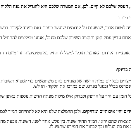
, העסק שלכם לא קיים. לכן, אם המטרה שלכם היא להגדיל את נפח הלקוחות
 ביותר.
יפה לטווח ארוך, שנשענת על קידומים שנעשו בעבר. זאת בניגוד לקידום ב
אתם עדיין עסק קטן ותקציב השיווק שלכם מוגבל, אנחנו ממליצים להתחיל 
ופציית הקידום האורגני. תוכלו למשל להתחיל באופטימיזציה. זהו מיזם חד 
 בדיוק?
ומייצרים בכל יום כמות חדשה של מונחים בהם משתמשים כדי למצוא תשובות
טרנט בכלל ובגוגל בפרט, שם במרכז את הלקוח- הגולש.
הזמן עם היד על הדופק ולבדוק אילו מילות מפתח חדשות נוספות באופן שוטף
ים יהיו איכותיים ומדויקים
. ולכן ההמלצה שלנו היא לא להתייחס תמיד לכמ
צאות שהם יראו. תמיד תהיה שונות בין גולש אחד לשני. השונות נובעת מהבד
את סוג הגולש וכך לבחור את המידע שתציג לו.