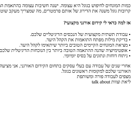
כמות המונחים לחיפוש בגוגל היא עצומה. ישנה חשיבות עצומה בהתאמת ה
קרובות גוגל משנה את הדירוג של אותם פרמטרים, מה שמצריך מעקב שוטף 
אז למה כדאי לי קידום אורגני מקצועי?
• עבודת תשתית מקצועית של הנכסים הדיגיטליים שלכם.
• בדיקת מילות מפתח התואמות את הקהל היעד.
• מציאת המונחים הקיימים הטובים ביותר שיתאימו לקהל היעד.
• אופטימיזציה שהנה ההתאמה הטובה ביותר בין הנוכחות הדיגיטלית שלכם 
• ניתוח דוחות ונתונים על בסיס יומיומי.
אחרי שנים של עבודה עם בעלי עסקים בתחום הקידום האורגני, אני מציע
האורגני שלכם למקומות ראשונים בגוגל.
מצפים לעבודה פורה ומשותפת
ליאת וצוות talk about