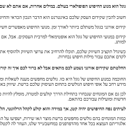
גוגל הוא מנוע החיפוש הפופולארי בעולם. במילים אחרות, אם אתם לא שם
חשוב להבין שקידום העסק שלכם באינטרנט הוא הדבר הנכון הכדאי והחיוני
קידום אורגני בגוגל משתלם ביותר לאורך זמן. מנועי החיפוש מאפשרים חש
קידום במנועי החיפוש של גוגל הוא אופטימאלי למרבית העסקים. אבל, אם 
למותג.
כשיגדל תקציב השיווק שלכם, תוכלו להרחיב את ערוצי השיווק ולהוסיף את א
לקדם אתכם עבור מילות חיפוש נבחרות.
החלטתם שקידום אורגני נשמע לכם מתאים אבל לא ברור לכם איך זה קורה
החוכמה במנוע החיפוש של גוגל היא כזו. גולשים מחפשים מענה לשאלות 
מידע רחב על אופי חיפוש הגולשים בתחום העיסוק שלכם ברשת. שיווק באינ
לכן גם אם המונחים שנבחרו בתחילת הדרך קולעים למטרה, מומלץ להיות כל 
חדשות ומועילות עבורכם בהתאם.
לעיתים נפח החיפושים יהיה קטן, אך במידה והוא קולע לקהל הרלוונטי, הליד
כמות המונחים בהם גולשים מחפשים ברשת מוצר ו/או שירות, ישפיעו על התו
אלגוריתם הנמצא בכל אחד מהדפדפנים במחשב/נייד שלנו, העוזר לה לקטלג 