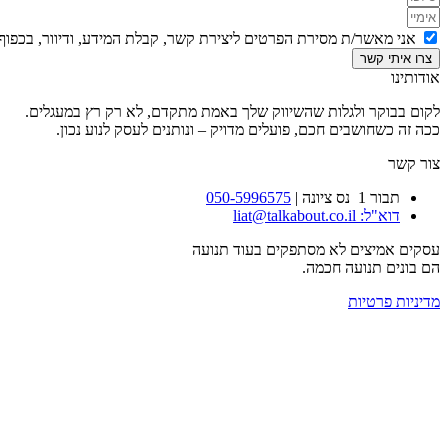
אני מאשר/ת מסירת הפרטים ליצירת קשר, קבלת המידע, ודיוור, בכפוף 
צרו איתי קשר
אודותינו
לקום בבוקר ולגלות שהשיווק שלך באמת מתקדם, לא רק רץ במעגלים.
ככה זה כשחושבים חכם, פועלים מדויק – ונותנים לעסק לנוע נכון.
צור קשר
תבור 1 נס ציונה |
050-5996575
דוא"ל: liat@talkabout.co.il
עסקים אמיצים לא מסתפקים בעוד תנועה
הם בונים תנועה חכמה.
מדיניות פרטיות