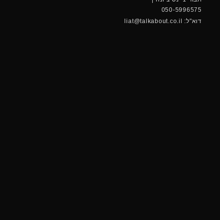
050-5996575
דוא"ל: liat@talkabout.co.il