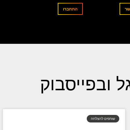
שר
התחברו
ל ובפייסבוק
שותפים להצלחה