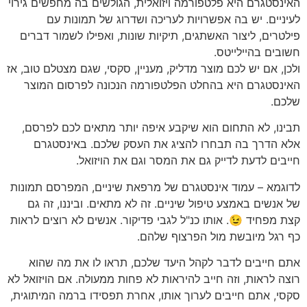
האינסטגרם היא פלטפורמה ויזואלית, הגולשים בה מחפשים גירוי
לעיניים. יש בה אפשרויות לעריכה ושדרוג של תמונות עם
פילטרים, ליצור האשתגים, תיקיות שונות, ואפילו לשמור דברים
חשובים בהיילייטס.
ולכן, אם יש לכם מוצר מדליק, מעניין, סקסי, שגם מצטלם טוב, אז
האינסטגרם היא בהחלט הפלטפורמה הנכונה לפרסום המוצר
שלכם.
תבינו, לא התחום הוא שיקבע איפה יותר מתאים לכם לפרסם,
אלא הדרך בה תבחרו להציג את העסק שלכם. באינסטגרם
חייבים לדעת לדייק גם את המסר וגם את הויזואל.
לדוגמא – עמוד אינסטגרם של מרפאת שיניים, המפרסם תמונות
של אנשים באמצע טיפול שיניים. זה לא מתאים. וביננו, זה גם
קצת מפחיד 😉. אותו כנ"ל לגבי פדיקור. אנשים לא רוצים לראות
כף רגל מיובשת מול הפרצוף שלהם.
אתם חייבים לדבר לקהל היעד שלכם, תראו לו את מה שהוא
רוצה לראות, וזה חייב להיראות לא פחות ממעולה. אם הויזואל לא
סקסי, אתם חייבים לערוך אותו, אחרת תפסידו ברמה המיתוגית,